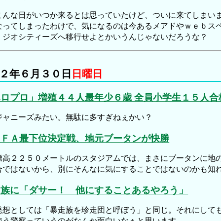
んな日がいつか来るとは思っていたけど、ついに来てしまいま
なってしまったわけで、気になるのは今あるメアドやｗｅｂス
、ジオシティーズへ移行せよとかいうんじゃないだろうな？
２年６月３０日
日曜日
ハロプロ」増殖４４人最年少６歳 全員小学生１５人合
ャニーズみたい。無駄に多すぎねぇかい？
ＩＦＡ最下位決定戦、地元ブータンが快勝
高２２５０メートルのスタジアムでは、まさにブータンに地の
合ではないから、別にそんなに気にすることではないのかも知
走族に「ダサー！ 他にすることあるやろう」
想としては「暴走族を珍走団と呼ぼう」と同じ。それにしても
使う警察っていうのがなんか面白いなぁと思います。