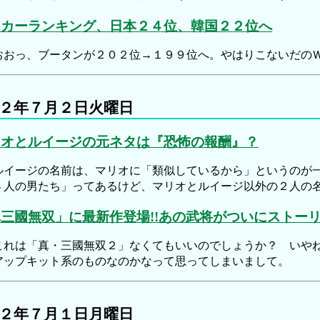
ッカーランキング、日本２４位、韓国２２位へ
おっ、ブータンが２０２位→１９９位へ。やはりこないだの
２年７月２日火曜日
リオとルイージの元ネタは『恐怖の報酬』？
イージの名前は、マリオに「類似しているから」というのが一
４人の男たち」ってあるけど、マリオとルイージ以外の２人の
三國無双」に最新作登場!!あの武将がついにストー
れは「真・三國無双２」なくてもいいのでしょうか？ いやね
アップキット系のものなのかなって思ってしまいまして。
２年７月１日月曜日