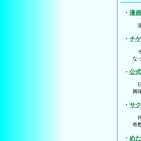
・
漫
漫
・
チ
そ
な
・
公
日
興
・
サク
何
奇
・
めた