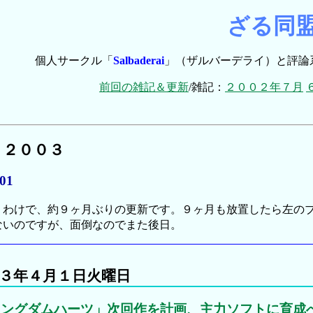
ざる同
個人サークル「
Salbaderai
」（ザルバーデライ）と評論
前回の雑記＆更新
/雑記：
２００２年７月
ト２００３
.01
わけで、約９ヶ月ぶりの更新です。９ヶ月も放置したら左のブ
ないのですが、面倒なのでまた後日。
３年４月１日火曜日
キングダムハーツ」次回作を計画、主力ソフトに育成