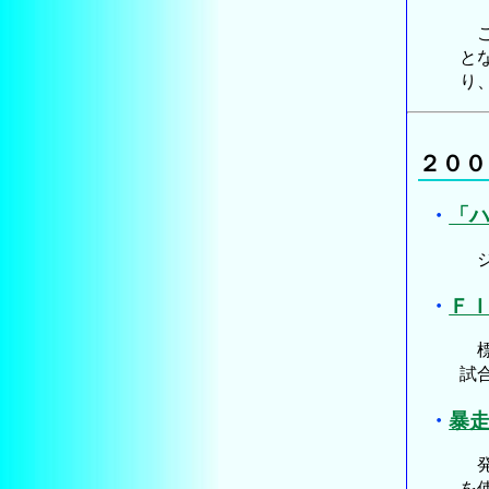
こ
と
り
２００
・
「
ジ
・
Ｆ
標
試
・
暴
発
を