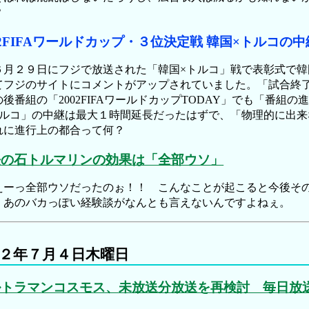
？
02FIFAワールドカップ・３位決定戦 韓国×トルコの
月２９日にフジで放送された「韓国×トルコ」戦で表彰式で韓
てフジのサイトにコメントがアップされていました。「試合終
の後番組の「2002FIFAワールドカップTODAY」でも「番
トルコ」の中継は最大１時間延長だったはずで、「物理的に出
れに進行上の都合って何？
法の石トルマリンの効果は「全部ウソ」
ーっ全部ウソだったのぉ！！ こんなことが起こると今後その
。あのバカっぽい経験談がなんとも言えないんですよねぇ。
２年７月４日木曜日
ルトラマンコスモス、未放送分放送を再検討 毎日放