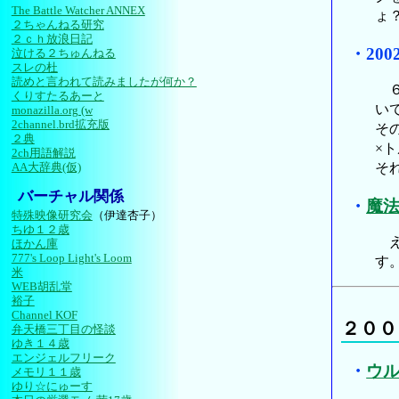
The Battle Watcher ANNEX
ょ
２ちゃんねる研究
２ｃｈ放浪日記
・
20
泣ける２ちゅんねる
スレの杜
読めと言われて読みましたが何か？
６
くりすたるあーと
い
monazilla.org (w
2channel.brd拡充版
そ
２典
×
2ch用語解説
そ
AA大辞典(仮)
バーチャル関係
・
魔
特殊映像研究会
（伊達杏子）
ちゆ１２歳
え
ほかん庫
777's Loop Light's Loom
す
米
WEB胡乱堂
裕子
Channel KOF
２００
弁天橋三丁目の怪談
ゆき１４歳
エンジェルフリーク
・
ウ
メモリ１１歳
ゆり☆にゅーす