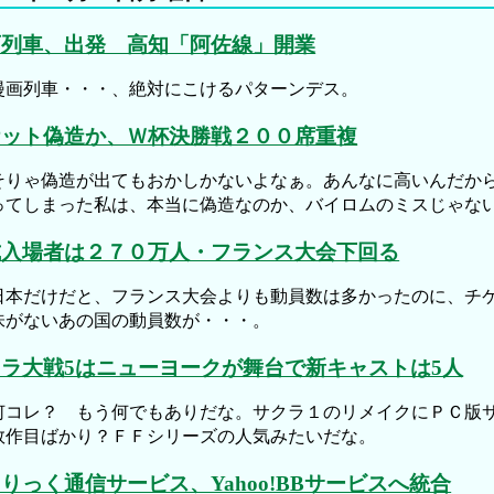
画列車、出発 高知「阿佐線」開業
画列車・・・、絶対にこけるパターンデス。
ケット偽造か、Ｗ杯決勝戦２００席重複
りゃ偽造が出てもおかしかないよなぁ。あんなに高いんだから
ってしまった私は、本当に偽造なのか、バイロムのミスじゃな
式入場者は２７０万人・フランス大会下回る
本だけだと、フランス大会よりも動員数は多かったのに、チケ
味がないあの国の動員数が・・・。
ラ大戦5はニューヨークが舞台で新キャストは5人
コレ？ もう何でもありだな。サクラ１のリメイクにＰＣ版サ
数作目ばかり？ＦＦシリーズの人気みたいだな。
りっく通信サービス、Yahoo!BBサービスへ統合