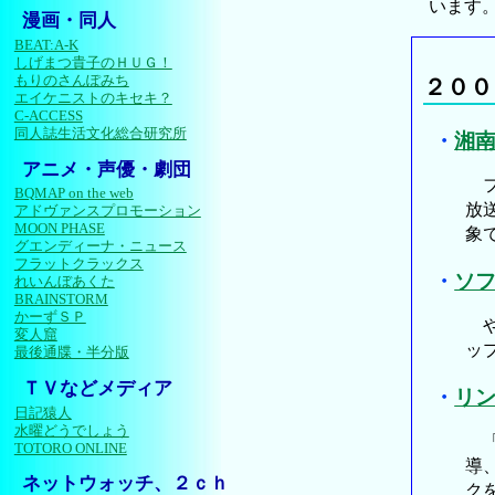
います
漫画・同人
BEAT:A-K
しげまつ貴子のＨＵＧ！
もりのさんぽみち
２００
エイケニストのキセキ？
C-ACCESS
同人誌生活文化総合研究所
・
湘
アニメ・声優・劇団
フ
BQMAP on the web
放
アドヴァンスプロモーション
MOON PHASE
象
グエンディーナ・ニュース
フラットクラックス
・
ソフ
れいんぼあくた
BRAINSTORM
かーずＳＰ
や
変人窟
ッ
最後通牒・半分版
ＴＶなどメディア
・
リ
日記猿人
水曜どうでしょう
「
TOTORO ONLINE
導
ネットウォッチ、２ｃｈ
ク