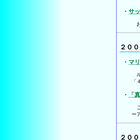
・
サ
お
２００
・
マ
ル
「
・
「真
こ
ー
２００