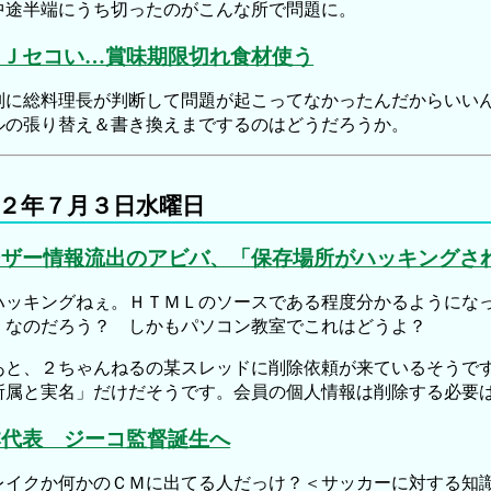
途半端にうち切ったのがこんな所で問題に。
ＳＪセコい…賞味期限切れ食材使う
に総料理長が判断して問題が起こってなかったんだからいいん
ルの張り替え＆書き換えまでするのはどうだろうか。
２年７月３日水曜日
ーザー情報流出のアビバ、「保存場所がハッキングさ
ッキングねぇ。ＨＴＭＬのソースである程度分かるようになっ
」なのだろう？ しかもパソコン教室でこれはどうよ？
と、２ちゃんねるの某スレッドに削除依頼が来ているそうです
所属と実名」だけだそうです。会員の個人情報は削除する必要
本代表 ジーコ監督誕生へ
イクか何かのＣＭに出てる人だっけ？＜サッカーに対する知