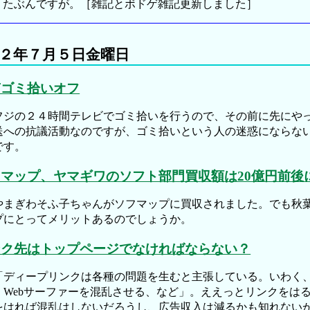
。たぶんですが。［雑記とボドゲ雑記更新しました］
２年７月５日金曜日
南ゴミ拾いオフ
ジの２４時間テレビでゴミ拾いを行うので、その前に先にやっ
送への抗議活動なのですが、ゴミ拾いという人の迷惑にならな
です。
マップ、ヤマギワのソフト部門買収額は20億円前後
まぎわそふ子ちゃんがソフマップに買収されました。でも秋葉
プにとってメリットあるのでしょうか。
ンク先はトップページでなければならない？
ディープリンクは各種の問題を生むと主張している。いわく、
、Webサーファーを混乱させる、など」。ええっとリンクをは
をはれば混乱はしないだろうし、広告収入は減るかも知れない