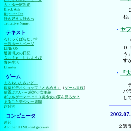
カトゆー家断絶
Black Ash
Ｄ
Ruputer Fan
ね
好き好き大好きっ
Tentative Name.
・
ヤ
テキスト
ろじっくぱらだいす
「
一流ホームページ
Ｏ
LINE ON
近藤博次の日記
う
Ｃａｆｅ にちようび
す
青色生活
Disaster
・
『
ゲーム
まるちいんさいど。
テ
個室ビデオショップ「ときめき」
（
ゲーム貴族
）
バ
放置ぷれい ～ 絶対少女主義
し
ギャルゲーマーは２Ｄ美少女の夢を見るか？
まるごと美少女一週間
紺碧洞
2002.07
コンピュータ
連邦
２週間
Another HTML-lint gateway