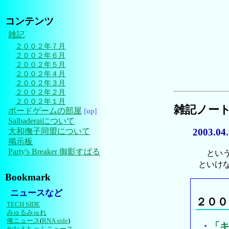
コンテンツ
雑記
２００２年７月
２００２年６月
２００２年５月
２００２年４月
２００２年３月
２００２年２月
２００２年１月
雑記ノー
ボードゲームの部屋
[up]
Salbaderaiについて
大和撫子同盟について
2003.04
掲示板
Party's Breaker 御影すばる
という
といけ
Bookmark
ニュースなど
２００
TECH SIDE
みゅるみゅれ
俺ニュース
(
RNA side
)
・
「
かなえちゃんニュース