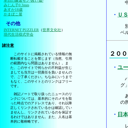
本日の厳選モノ-茜17歳-
中
みじん子0.3mm
あすか18歳
・
Ｕ
かまぼこ屋
その他
別
INTERNET PUZZLER
（
世界文化社
）
ベ
現代生活様式学会
諸注意
２００
このサイトに掲載されている情報の無
断転載することを禁じます（当然、引用
の範囲内なら問題はありません）。ま
・
ユ
た、このサイトで何らかの不利益が生じ
ましても当方は一切責任を負いませんの
で、ご了承ください。ちなみにいうまで
ハ
もなく、このサイトとのリンクはフリー
グ
です。
雑記ノートで取り扱ったニュースのリ
あ
ンクについては、基本的にそのメモを取
の
った時点でのアドレスであり、それ以降
正しくリンクされているかは確認してい
ませんし、リンクされているのを保証す
・
日
るわけではありません。また、人名は基
本的に敬称略です。
レ