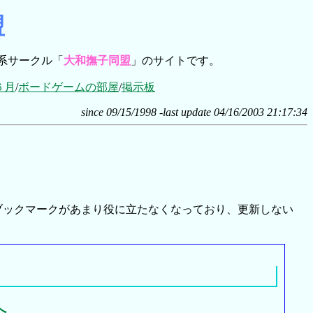
盟
系サークル「
大和撫子同盟
」のサイトです。
６月
/
ボードゲームの部屋
/
掲示板
since 09/15/1998
-last update 04/16/2003 21:17:34
ックマークがあまり役に立たなくなっており、更新しない
へ