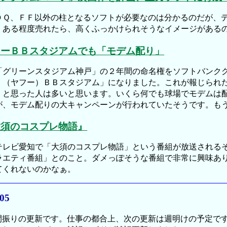
Ｑ、ＦＦ以外の柱となるソフトが必要なのは分かるのだが、デ
。ある程度売れたら、高くふっかけられそうなイメージがある
フーＢＢスタジアムでも「モデム配り」
グリーンスタジアム神戸」の２年間の命名権をソフトバンクグ
！（ヤフー）ＢＢスタジアム」になりました。これが報じられ
」と思った人は多いと思います。いくら何でも球場でモデムは
が、モデム配りの大キャンペーンが行われていたそうです。も
大須のコスプレ物語』
レビ愛知で「大須のコスプレ物語」という番組が放送されるそ
ラエティ番組」とのこと。ダメっぽそうな番組で非常に興味あ
てくれないのかなぁ。
.05
振りの更新です。仕事の都合上、次の更新は週明けの予定です