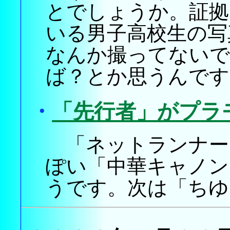
とでしょうか。証拠
いる男子高校生の写
なんか撮ってないで
ば？とか思うんです
・
「先行者」がプラ
「ネットランナー
ぽい「中華キャノン
うです。次は「ちゆ