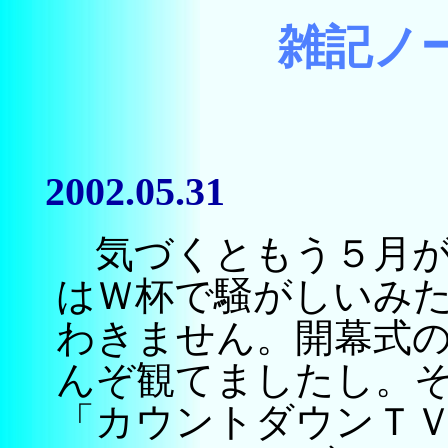
雑記ノ
2002.05.31
気づくともう５月が
はＷ杯で騒がしいみ
わきません。開幕式
んぞ観てましたし。
「カウントダウンＴ