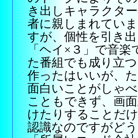
き出しキャラクター
者に親しまれていま
すが、個性を引き出
「ヘイ×３」で音楽
た番組でも成り立つ
作ったはいいが、た
面白いことがしゃべ
こともできず、画面
けたりすることだけ
認識なのですがどう