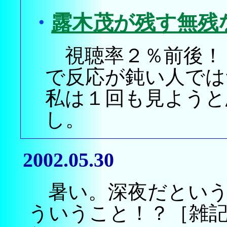
・
露木茂が残す無残
視聴率２％前後！
で反応が鈍い人では
私は１回も見ようと
し。
2002.05.30
暑い。深夜だという
ういうこと！？［雑