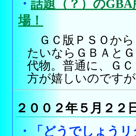
・
話題（？）のGBA版
場！
ＧＣ版ＰＳＯから
たいならＧＢＡとＧ
代物。普通に、ＧＣ
方が嬉しいのですが
２００２年５月２２
・
「どうでしょうリ