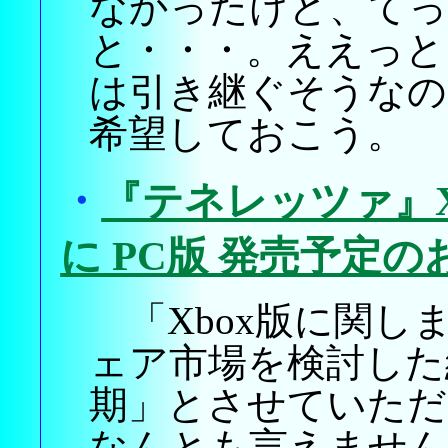
なかったけど、てっ
と・・・。ええっと
は引き継ぐそうなの
希望しておこう。
・
『テネレッツァ』X
に PC版 発売予定
「Xbox版に関し
ェア市場を検討した
期」とさせていただ
なんとも言えません