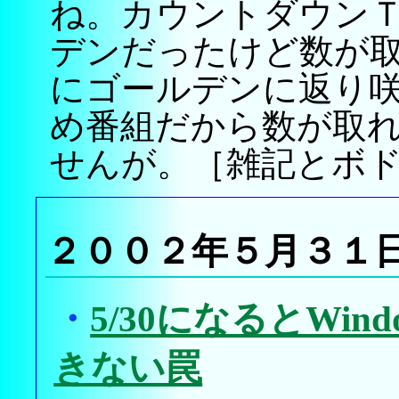
ね。カウントダウン
デンだったけど数が
にゴールデンに返り
め番組だから数が取
せんが。［雑記とボ
２００２年５月３１
・
5/30になるとWi
きない罠